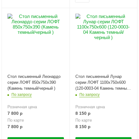
Стол письменный Леонардо
Стол письменный Лунар
серии ЛОФТ 850х750х390
серии ЛОФТ 1100х750х600
(Камень темный/черный )
(120-0003-04 Камень темный/
черный )
По запросу
По запросу
Розничная цена
Розничная цена
7 800
р
8 150
р
По карте
По карте
7 800
р
8 150
р