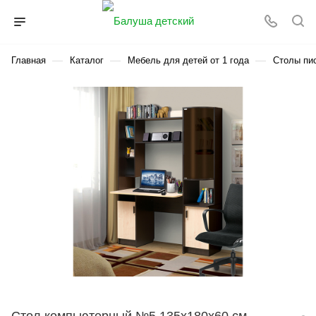
—
—
—
Главная
Каталог
Мебель для детей от 1 года
Столы пи
Стол компьютерный №5 135х180х60 см