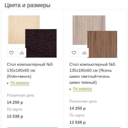
Цвета и размеры
Стол компьютерный №5
Стол компьютерный №5
135х180х60 см
135х180х60 см (Ясень
(Клён+венге)
шимо светлый+ясень
шимо темный)
По запросу
По запросу
Розничная цена
Розничная цена
14 250
р
14 250
р
По карте
По карте
13 538
р
13 538
р