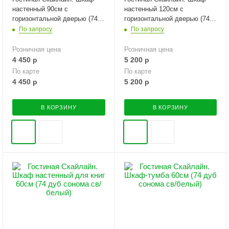
настенный 90см с
настенный 120см с
горизонтальной дверью (74
горизонтальной дверью (74
дуб сонома св/белый)
дуб сонома св/белый)
По запросу
По запросу
Розничная цена
Розничная цена
4 450
р
5 200
р
По карте
По карте
4 450
р
5 200
р
В КОРЗИНУ
В КОРЗИНУ