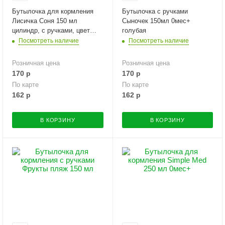
Бутылочка для кормления
Бутылочка с ручками
Лисичка Соня 150 мл
Сыночек 150мл 0мес+
цилиндр, с ручками, цвет
голубая
зеленый
Посмотреть наличие
Посмотреть наличие
Розничная цена
Розничная цена
170
р
170
р
По карте
По карте
162
р
162
р
В КОРЗИНУ
В КОРЗИНУ