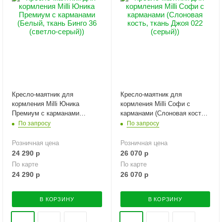
Кресло-маятник для
Кресло-маятник для
кормления Milli Юника
кормления Milli Софи с
Премиум с карманами
карманами (Слоновая кость,
(Белый, ткань Бинго 36
ткань Джоя 022 (серый))
По запросу
По запросу
(cветло-серый))
Розничная цена
Розничная цена
24 290
р
26 070
р
По карте
По карте
24 290
р
26 070
р
В КОРЗИНУ
В КОРЗИНУ