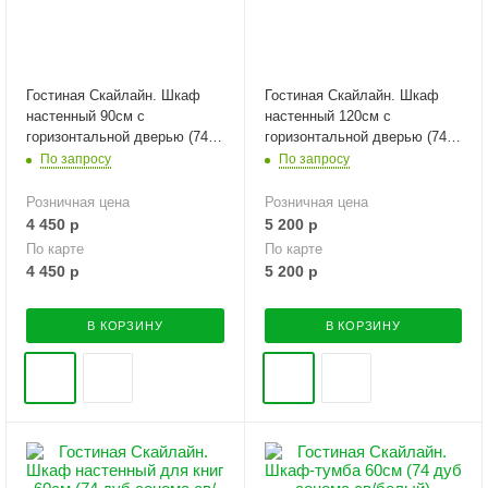
Гостиная Скайлайн. Шкаф
Гостиная Скайлайн. Шкаф
настенный 90см с
настенный 120см с
горизонтальной дверью (74
горизонтальной дверью (74
дуб сонома св/белый)
дуб сонома св/белый)
По запросу
По запросу
Розничная цена
Розничная цена
4 450
р
5 200
р
По карте
По карте
4 450
р
5 200
р
В КОРЗИНУ
В КОРЗИНУ