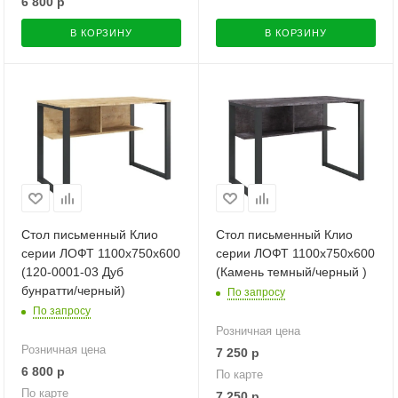
6 800
р
В КОРЗИНУ
В КОРЗИНУ
Стол письменный Клио
Стол письменный Клио
серии ЛОФТ 1100х750х600
серии ЛОФТ 1100х750х600
(120-0001-03 Дуб
(Камень темный/черный )
бунратти/черный)
По запросу
По запросу
Розничная цена
Розничная цена
7 250
р
6 800
р
По карте
По карте
7 250
р