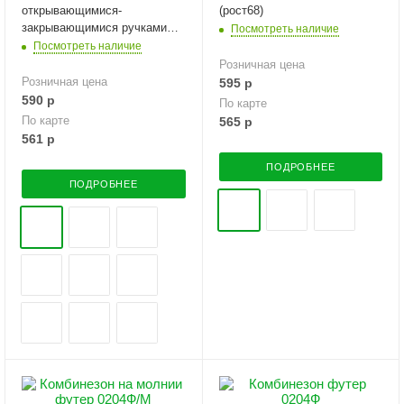
открывающимися-
(рост68)
закрывающимися ручками
Посмотреть наличие
(рост62Нейтральный)
Посмотреть наличие
Розничная цена
Розничная цена
595
р
590
р
По карте
По карте
565
р
561
р
ПОДРОБНЕЕ
ПОДРОБНЕЕ