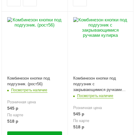
Комбинезон кнопки под
Комбинезон кнопки под
подгузник. (рост56)
подгузник с
закрывающимися ручками
Посмотреть наличие
кулирка (рост56)
Посмотреть наличие
Розничная цена
Розничная цена
545
р
545
р
По карте
По карте
518
р
518
р