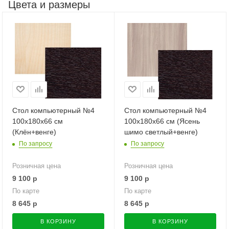
Цвета и размеры
Стол компьютерный №4
Стол компьютерный №4
100х180х66 см
100х180х66 см (Ясень
(Клён+венге)
шимо светлый+венге)
По запросу
По запросу
Розничная цена
Розничная цена
9 100
р
9 100
р
По карте
По карте
8 645
р
8 645
р
В КОРЗИНУ
В КОРЗИНУ