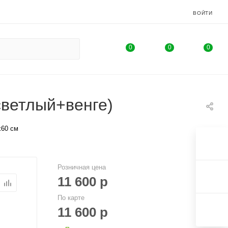
ВОЙТИ
0
0
0
светлый+венге)
х60 см
Розничная цена
11 600
р
По карте
11 600
р