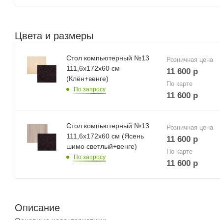
Цвета и размеры
Стол компьютерный №13
Розничная цена
111,6х172х60 см
11 600
р
(Клён+венге)
По карте
По запросу
11 600
р
Стол компьютерный №13
Розничная цена
111,6х172х60 см (Ясень
11 600
р
шимо светлый+венге)
По карте
По запросу
11 600
р
Описание