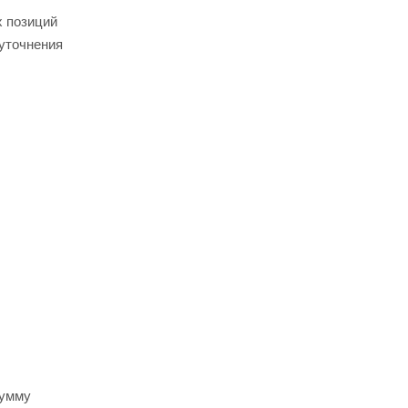
х позиций
 уточнения
сумму