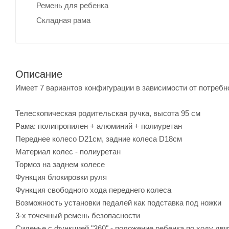
Ремень для ребенка
Складная рама
Описание
Имеет 7 вариантов конфигурации в зависимости от потребн
Телескопическая родительская ручка, высота 95 см
Рама: полипропилен + алюминий + полиуретан
Переднее колесо D21см, задние колеса D18см
Материал колес - полиуретан
Тормоз на заднем колесе
Функция блокировки руля
Функция свободного хода переднего колеса
Возможность установки педалей как подставка под ножки
3-х точечный ремень безопасности
Сиденье с функцией "360" - положение ребенка по ходу дв