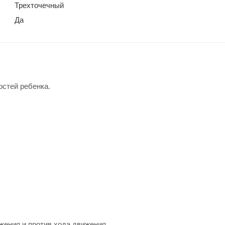
Трехточечный
Да
остей ребенка.
ижения и против хода движения