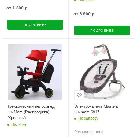
от
1 800 р
от
8 900 р
ПОДРОБНЕЕ
ПОДРОБНЕЕ
Трехколесный велосипед
Электрокачель Mastela
LuxMom (Распродажа)
Luxmom 6917
(Красный)
По запросу
Наличие
Розничная цена