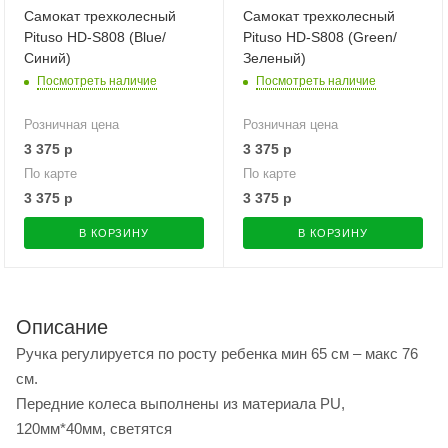
Самокат трехколесный
Самокат трехколесный
Pituso HD-S808 (Blue/
Pituso HD-S808 (Green/
Синий)
Зеленый)
Посмотреть наличие
Посмотреть наличие
Розничная цена
Розничная цена
3 375
р
3 375
р
По карте
По карте
3 375
р
3 375
р
В КОРЗИНУ
В КОРЗИНУ
Описание
Ручка регулируется по росту ребенка мин 65 см – макс 76
см.
Передние колеса выполнены из материала PU,
120мм*40мм, светятся