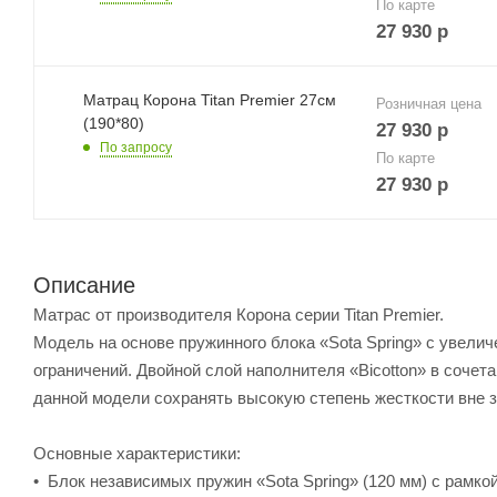
По карте
27 930
р
Матрац Корона Titan Premier 27см
Розничная цена
(190*80)
27 930
р
По запросу
По карте
27 930
р
Описание
Матрас от производителя Корона серии Titan Premier.
Модель на основе пружинного блока «Sota Spring» с увели
ограничений. Двойной слой наполнителя «Bicotton» в сочет
данной модели сохранять высокую степень жесткости вне з
Основные характеристики:
• Блок независимых пружин «Sota Spring» (120 мм) с рамко