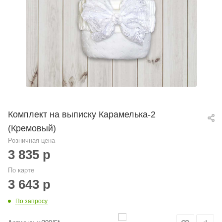
Комплект на выписку Карамелька-2
(Кремовый)
Розничная цена
3 835
р
По карте
3 643
р
По запросу