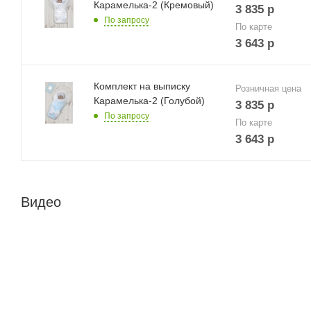
Карамелька-2 (Кремовый)
3 835
р
По запросу
По карте
3 643
р
Комплект на выписку
Розничная цена
Карамелька-2 (Голубой)
3 835
р
По запросу
По карте
3 643
р
Видео