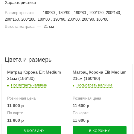
Характеристики
Размер кровати
—
160*80 , 180*90 , 190*80 , 200*120, 200*140,
200*160, 200*180, 180*80 , 190*90, 200*80, 200*90, 186*80
Высота матраса
—
21 см
Цвета и размеры
Матрац Корона Elit Medium
Матрац Корона Elit Medium
21см (186*80)
21см (160*80)
Посмотреть наличие
Посмотреть наличие
Розничная цена
Розничная цена
11 600
р
11 600
р
По карте
По карте
11 600
р
11 600
р
В КОРЗИНУ
В КОРЗИНУ