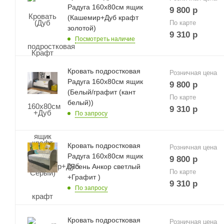
Радуга 160х80см ящик
9 800
р
(Кашемир+Дуб крафт
По карте
золотой)
9 310
р
Посмотреть наличие
Кровать подростковая
Розничная цена
Радуга 160х80см ящик
9 800
р
(Белый/графит (кант
По карте
белый))
9 310
р
По запросу
Кровать подростковая
Розничная цена
Радуга 160х80см ящик
9 800
р
(Ясень Анкор светлый
По карте
+Графит )
9 310
р
По запросу
Кровать подростковая
Розничная цена