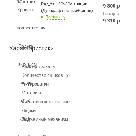
Радуга 160х80см ящик
9 800
р
(Дуб крафт белый+синий)
По карте
По запросу
9 310
р
Характеристики
Размер кровати
Количество ящиков
?
Тип кроватки
Материал
Кровати подростковые
Ящики
Подъемный механизм