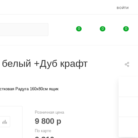
ВОЙТИ
0
0
0
т белый +Дуб крафт
стковая Радуга 160х80см ящик
Розничная цена
9 800
р
По карте