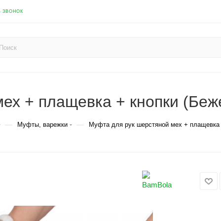
Ь ЗВОНОК
ех + плащевка + кнопки (Беж
—
—
Муфты, варежки
Муфта для рук шерстяной мех + плащевка 