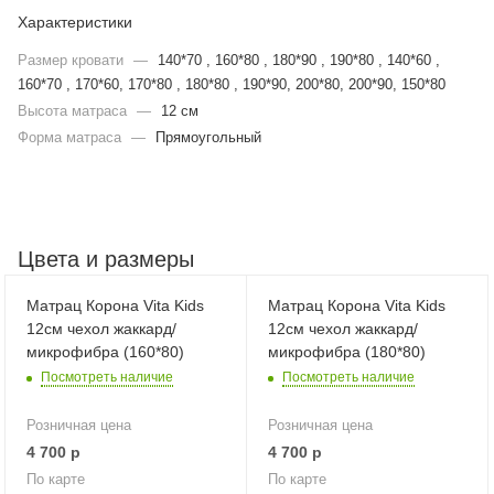
Характеристики
Размер кровати
—
140*70 , 160*80 , 180*90 , 190*80 , 140*60 ,
160*70 , 170*60, 170*80 , 180*80 , 190*90, 200*80, 200*90, 150*80
Высота матраса
—
12 см
Форма матраса
—
Прямоугольный
Цвета и размеры
Матрац Корона Vita Kids
Матрац Корона Vita Kids
12см чехол жаккард/
12см чехол жаккард/
микрофибра (160*80)
микрофибра (180*80)
Посмотреть наличие
Посмотреть наличие
Розничная цена
Розничная цена
4 700
р
4 700
р
По карте
По карте