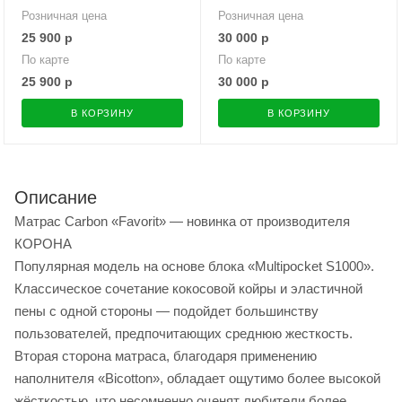
Розничная цена
Розничная цена
25 900
р
30 000
р
По карте
По карте
25 900
р
30 000
р
В КОРЗИНУ
В КОРЗИНУ
Описание
Матрас Carbon «Favorit» — новинка от производителя
КОРОНА
Популярная модель на основе блока «Multipocket S1000».
Классическое сочетание кокосовой койры и эластичной
пены с одной стороны — подойдет большинству
пользователей, предпочитающих среднюю жесткость.
Вторая сторона матраса, благодаря применению
наполнителя «Bicotton», обладает ощутимо более высокой
жёсткостью, что несомненно оценят любители более