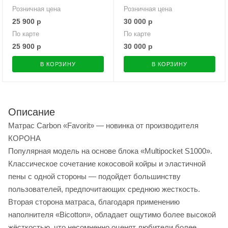
Розничная цена
Розничная цена
25 900
р
30 000
р
По карте
По карте
25 900
р
30 000
р
В КОРЗИНУ
В КОРЗИНУ
Описание
Матрас Carbon «Favorit» — новинка от производителя
КОРОНА
Популярная модель на основе блока «Multipocket S1000».
Классическое сочетание кокосовой койры и эластичной
пены с одной стороны — подойдет большинству
пользователей, предпочитающих среднюю жесткость.
Вторая сторона матраса, благодаря применению
наполнителя «Bicotton», обладает ощутимо более высокой
жёсткостью, что несомненно оценят любители более