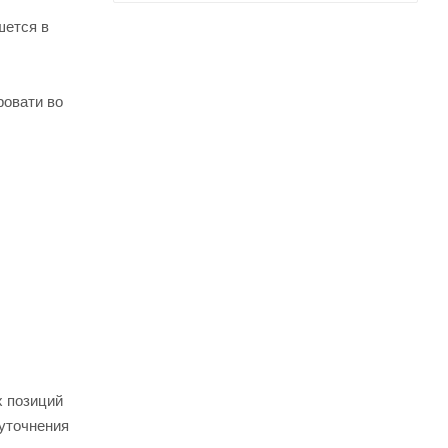
шется в
ровати во
х позиций
 уточнения