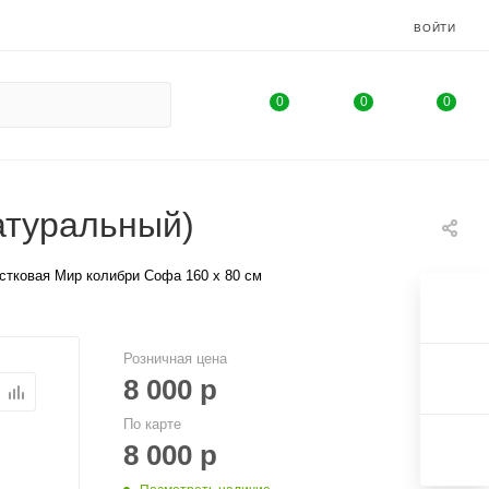
ВОЙТИ
0
0
0
атуральный)
стковая Мир колибри Софа 160 х 80 см
Розничная цена
8 000
р
По карте
8 000
р