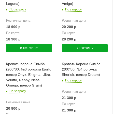
Laguna)
Amigo)
По запросу
По запросу
Розничная цена
Розничная цена
18 900
р
20 200
р
По карте
По карте
18 900
р
20 200
р
В КОРЗИНУ
В КОРЗИНУ
Кровать Корона Симба
Кровать Корона Симба
(200*80: №3 рогожка Bjork,
(200*80: №4 рогожка
велюр Onyx, Enigma, Ultra,
Sherlok, велюр Dream)
Velutto, Nebby, Ness,
По запросу
Omega, велюр Grain)
По запросу
Розничная цена
21 300
р
Розничная цена
По карте
20 800
р
21 300
р