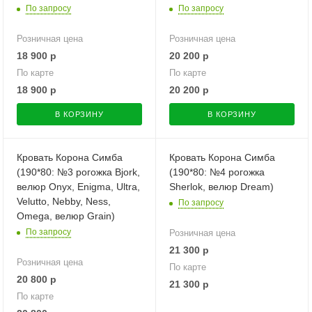
По запросу
По запросу
Розничная цена
Розничная цена
18 900
р
20 200
р
По карте
По карте
18 900
р
20 200
р
В КОРЗИНУ
В КОРЗИНУ
Кровать Корона Симба
Кровать Корона Симба
(190*80: №3 рогожка Bjork,
(190*80: №4 рогожка
велюр Onyx, Enigma, Ultra,
Sherlok, велюр Dream)
Velutto, Nebby, Ness,
По запросу
Omega, велюр Grain)
По запросу
Розничная цена
21 300
р
Розничная цена
По карте
20 800
р
21 300
р
По карте