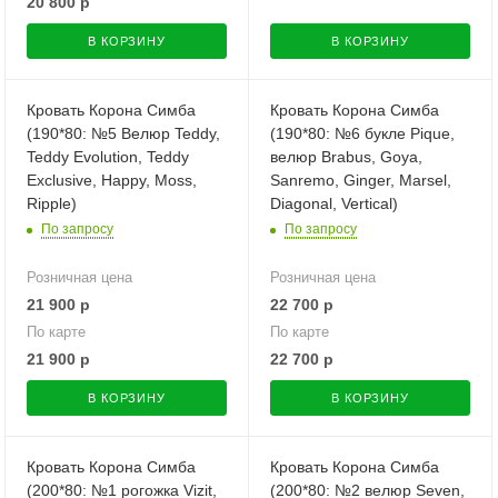
20 800
р
В КОРЗИНУ
В КОРЗИНУ
Кровать Корона Симба
Кровать Корона Симба
(190*80: №5 Велюр Teddy,
(190*80: №6 букле Pique,
Teddy Evolution, Teddy
велюр Brabus, Goya,
Exclusive, Happy, Moss,
Sanremo, Ginger, Marsel,
Ripple)
Diagonal, Vertical)
По запросу
По запросу
Розничная цена
Розничная цена
21 900
р
22 700
р
По карте
По карте
21 900
р
22 700
р
В КОРЗИНУ
В КОРЗИНУ
Кровать Корона Симба
Кровать Корона Симба
(200*80: №1 рогожка Vizit,
(200*80: №2 велюр Seven,