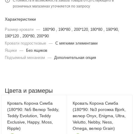
Стоимость и возможность заказа товара отсутствующего в
розничных магазинах уточняется по запросу
Характеристики
Размер кровати
—
180*90 , 190*80 , 200*120, 180*80 , 190*90,
190*120 , 200*80, 200*90
Кровати подростковые
—
С мягкими элементами
Ящики
—
Без ящиков
Подъемный механизм
—
Дополнительная опция
Цвета и размеры
Кровать Корона Симба
Кровать Корона Симба
(180*90: №5 Велюр Teddy,
(180*90: №3 рогожка Bjork,
Teddy Evolution, Teddy
велюр Onyx, Enigma, Ultra,
Exclusive, Happy, Moss,
Velutto, Nebby, Ness,
Ripple)
Omega, велюр Grain)