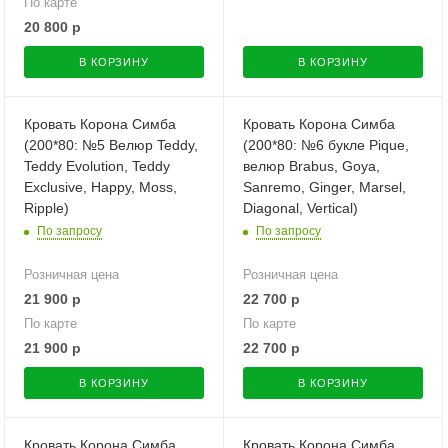
По карте
20 800
р
В КОРЗИНУ
В КОРЗИНУ
Кровать Корона Симба
Кровать Корона Симба
(200*80: №5 Велюр Teddy,
(200*80: №6 букле Pique,
Teddy Evolution, Teddy
велюр Brabus, Goya,
Exclusive, Happy, Moss,
Sanremo, Ginger, Marsel,
Ripple)
Diagonal, Vertical)
По запросу
По запросу
Розничная цена
Розничная цена
21 900
р
22 700
р
По карте
По карте
21 900
р
22 700
р
В КОРЗИНУ
В КОРЗИНУ
Кровать Корона Симба
Кровать Корона Симба