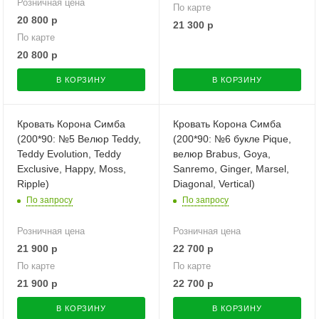
Розничная цена
По карте
20 800
р
21 300
р
По карте
20 800
р
В КОРЗИНУ
В КОРЗИНУ
Кровать Корона Симба
Кровать Корона Симба
(200*90: №5 Велюр Teddy,
(200*90: №6 букле Pique,
Teddy Evolution, Teddy
велюр Brabus, Goya,
Exclusive, Happy, Moss,
Sanremo, Ginger, Marsel,
Ripple)
Diagonal, Vertical)
По запросу
По запросу
Розничная цена
Розничная цена
21 900
р
22 700
р
По карте
По карте
21 900
р
22 700
р
В КОРЗИНУ
В КОРЗИНУ