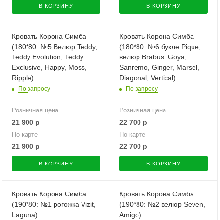
В КОРЗИНУ
В КОРЗИНУ
Кровать Корона Симба
Кровать Корона Симба
(180*80: №5 Велюр Teddy,
(180*80: №6 букле Pique,
Teddy Evolution, Teddy
велюр Brabus, Goya,
Exclusive, Happy, Moss,
Sanremo, Ginger, Marsel,
Ripple)
Diagonal, Vertical)
По запросу
По запросу
Розничная цена
Розничная цена
21 900
р
22 700
р
По карте
По карте
21 900
р
22 700
р
В КОРЗИНУ
В КОРЗИНУ
Кровать Корона Симба
Кровать Корона Симба
(190*80: №1 рогожка Vizit,
(190*80: №2 велюр Seven,
Laguna)
Amigo)