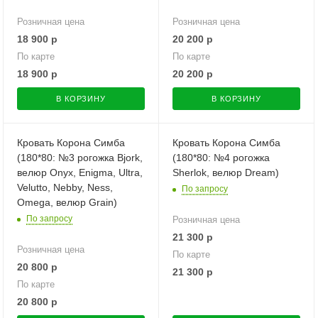
Розничная цена
Розничная цена
18 900
р
20 200
р
По карте
По карте
18 900
р
20 200
р
В КОРЗИНУ
В КОРЗИНУ
Кровать Корона Симба
Кровать Корона Симба
(180*80: №3 рогожка Bjork,
(180*80: №4 рогожка
велюр Onyx, Enigma, Ultra,
Sherlok, велюр Dream)
Velutto, Nebby, Ness,
По запросу
Omega, велюр Grain)
По запросу
Розничная цена
21 300
р
Розничная цена
По карте
20 800
р
21 300
р
По карте
20 800
р