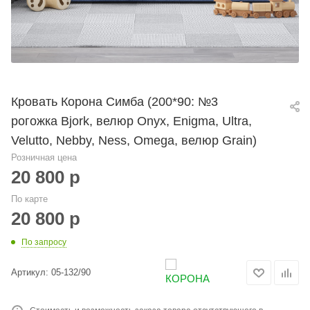
Кровать Корона Симба (200*90: №3
рогожка Bjork, велюр Onyx, Enigma, Ultra,
Velutto, Nebby, Ness, Omega, велюр Grain)
Розничная цена
20 800
р
По карте
20 800
р
По запросу
Артикул:
05-132/90