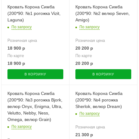
Кровать Корона Симба
Кровать Корона Симба
(200*90: №1 рогожка Vizit,
(200*90: №2 велюр Seven,
Laguna)
Amigo)
По запросу
По запросу
Розничная цена
Розничная цена
18 900
р
20 200
р
По карте
По карте
18 900
р
20 200
р
В КОРЗИНУ
В КОРЗИНУ
Кровать Корона Симба
Кровать Корона Симба
(200*90: №3 рогожка Bjork,
(200*90: №4 рогожка
велюр Onyx, Enigma, Ultra,
Sherlok, велюр Dream)
Velutto, Nebby, Ness,
По запросу
Omega, велюр Grain)
По запросу
Розничная цена
21 300
р