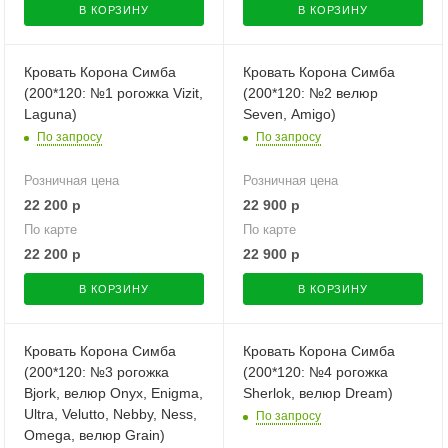
В КОРЗИНУ
В КОРЗИНУ
Кровать Корона Симба
Кровать Корона Симба
(200*120: №1 рогожка Vizit,
(200*120: №2 велюр
Laguna)
Seven, Amigo)
По запросу
По запросу
Розничная цена
Розничная цена
22 200
р
22 900
р
По карте
По карте
22 200
р
22 900
р
В КОРЗИНУ
В КОРЗИНУ
Кровать Корона Симба
Кровать Корона Симба
(200*120: №3 рогожка
(200*120: №4 рогожка
Bjork, велюр Onyx, Enigma,
Sherlok, велюр Dream)
Ultra, Velutto, Nebby, Ness,
По запросу
Omega, велюр Grain)