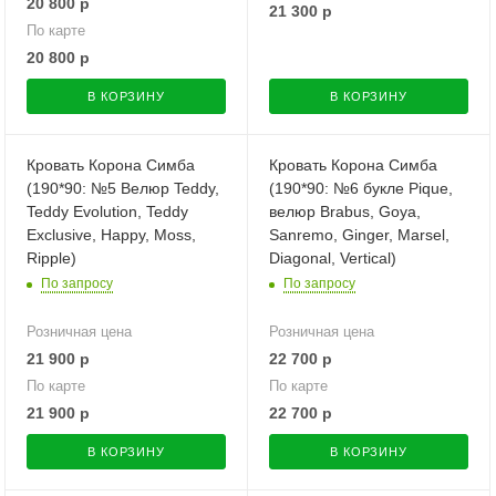
20 800
р
21 300
р
По карте
20 800
р
В КОРЗИНУ
В КОРЗИНУ
Кровать Корона Симба
Кровать Корона Симба
(190*90: №5 Велюр Teddy,
(190*90: №6 букле Pique,
Teddy Evolution, Teddy
велюр Brabus, Goya,
Exclusive, Happy, Moss,
Sanremo, Ginger, Marsel,
Ripple)
Diagonal, Vertical)
По запросу
По запросу
Розничная цена
Розничная цена
21 900
р
22 700
р
По карте
По карте
21 900
р
22 700
р
В КОРЗИНУ
В КОРЗИНУ