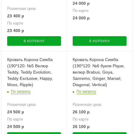
24 000
р
Розничная цена
По карте
23 400
р
24 000
р
По карте
23 400
р
В КОРЗИНУ
В КОРЗИНУ
Кровать Корона Симба
Кровать Корона Симба
(190*120: №5 Велюр
(190*120: №6 букле Pique,
Teddy, Teddy Evolution,
велюр Brabus, Goya,
Teddy Exclusive, Happy,
Sanremo, Ginger, Marsel,
Moss, Ripple)
Diagonal, Vertical)
По запросу
По запросу
Розничная цена
Розничная цена
24 500
р
26 100
р
По карте
По карте
24 500
р
26 100
р