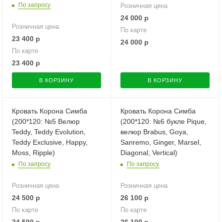
По запросу
Розничная цена
24 000
р
Розничная цена
По карте
23 400
р
24 000
р
По карте
23 400
р
В КОРЗИНУ
В КОРЗИНУ
Кровать Корона Симба
Кровать Корона Симба
(200*120: №5 Велюр
(200*120: №6 букле Pique,
Teddy, Teddy Evolution,
велюр Brabus, Goya,
Teddy Exclusive, Happy,
Sanremo, Ginger, Marsel,
Moss, Ripple)
Diagonal, Vertical)
По запросу
По запросу
Розничная цена
Розничная цена
24 500
р
26 100
р
По карте
По карте
24 500
р
26 100
р