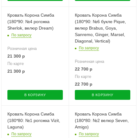
Кровать Корона Симба
Кровать Корона Симба
(180*90: №4 рогожка
(180*90: №6 букле Pique,
Sherlok, велюр Dream)
велюр Brabus, Goya,
Sanremo, Ginger, Marsel,
По запросу
Diagonal, Vertical)
По запросу
Розничная цена
21 300
р
Розничная цена
По карте
22 700
р
21 300
р
По карте
22 700
р
В КОРЗИНУ
В КОРЗИНУ
Кровать Корона Симба
Кровать Корона Симба
(180*80: №1 рогожка Vizit,
(180*80: №2 велюр Seven,
Laguna)
Amigo)
По запросу
По запросу