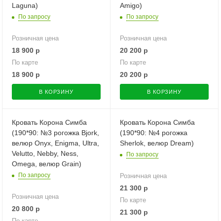
Laguna)
Amigo)
По запросу
По запросу
Розничная цена
Розничная цена
18 900
р
20 200
р
По карте
По карте
18 900
р
20 200
р
В КОРЗИНУ
В КОРЗИНУ
Кровать Корона Симба
Кровать Корона Симба
(190*90: №3 рогожка Bjork,
(190*90: №4 рогожка
велюр Onyx, Enigma, Ultra,
Sherlok, велюр Dream)
Velutto, Nebby, Ness,
По запросу
Omega, велюр Grain)
По запросу
Розничная цена
21 300
р
Розничная цена
По карте
20 800
р
21 300
р
По карте