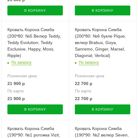
В КОРЗИНУ
В КОРЗИНУ
Кровать Корона Симба
Кровать Корона Симба
(200*80: №5 Велюр Teddy,
(200*80: №6 букле Pique,
Teddy Evolution, Teddy
велюр Brabus, Goya,
Exclusive, Happy, Moss,
Sanremo, Ginger, Marsel,
Ripple)
Diagonal, Vertical)
По запросу
По запросу
Розничная цена
Розничная цена
21 900
р
22 700
р
По карте
По карте
21 900
р
22 700
р
В КОРЗИНУ
В КОРЗИНУ
Кровать Корона Симба
Кровать Корона Симба
(190*90: №1 рогожка Vizit,
(190*90: №2 велюр Seven,