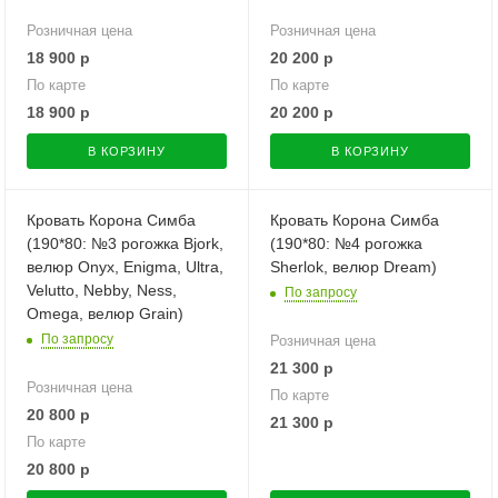
Розничная цена
Розничная цена
18 900
р
20 200
р
По карте
По карте
18 900
р
20 200
р
В КОРЗИНУ
В КОРЗИНУ
Кровать Корона Симба
Кровать Корона Симба
(190*80: №3 рогожка Bjork,
(190*80: №4 рогожка
велюр Onyx, Enigma, Ultra,
Sherlok, велюр Dream)
Velutto, Nebby, Ness,
По запросу
Omega, велюр Grain)
По запросу
Розничная цена
21 300
р
Розничная цена
По карте
20 800
р
21 300
р
По карте
20 800
р