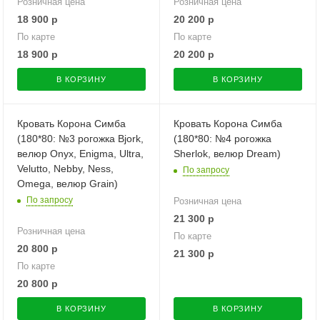
Розничная цена
Розничная цена
18 900
р
20 200
р
По карте
По карте
18 900
р
20 200
р
В КОРЗИНУ
В КОРЗИНУ
Кровать Корона Симба
Кровать Корона Симба
(180*80: №3 рогожка Bjork,
(180*80: №4 рогожка
велюр Onyx, Enigma, Ultra,
Sherlok, велюр Dream)
Velutto, Nebby, Ness,
По запросу
Omega, велюр Grain)
По запросу
Розничная цена
21 300
р
Розничная цена
По карте
20 800
р
21 300
р
По карте
20 800
р
В КОРЗИНУ
В КОРЗИНУ