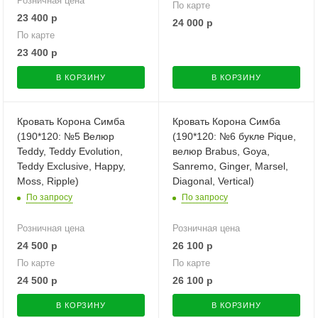
Розничная цена
По карте
23 400
р
24 000
р
По карте
23 400
р
В КОРЗИНУ
В КОРЗИНУ
Кровать Корона Симба
Кровать Корона Симба
(190*120: №5 Велюр
(190*120: №6 букле Pique,
Teddy, Teddy Evolution,
велюр Brabus, Goya,
Teddy Exclusive, Happy,
Sanremo, Ginger, Marsel,
Moss, Ripple)
Diagonal, Vertical)
По запросу
По запросу
Розничная цена
Розничная цена
24 500
р
26 100
р
По карте
По карте
24 500
р
26 100
р
В КОРЗИНУ
В КОРЗИНУ