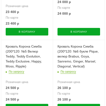
24 000
р
Розничная цена
По карте
23 400
р
24 000
р
По карте
23 400
р
В КОРЗИНУ
В КОРЗИНУ
Кровать Корона Симба
Кровать Корона Симба
(200*120: №5 Велюр
(200*120: №6 букле Pique,
Teddy, Teddy Evolution,
велюр Brabus, Goya,
Teddy Exclusive, Happy,
Sanremo, Ginger, Marsel,
Moss, Ripple)
Diagonal, Vertical)
По запросу
По запросу
Розничная цена
Розничная цена
24 500
р
26 100
р
По карте
По карте
24 500
р
26 100
р