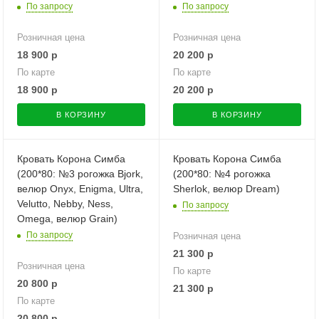
По запросу
По запросу
Розничная цена
Розничная цена
18 900
р
20 200
р
По карте
По карте
18 900
р
20 200
р
В КОРЗИНУ
В КОРЗИНУ
Кровать Корона Симба
Кровать Корона Симба
(200*80: №3 рогожка Bjork,
(200*80: №4 рогожка
велюр Onyx, Enigma, Ultra,
Sherlok, велюр Dream)
Velutto, Nebby, Ness,
По запросу
Omega, велюр Grain)
По запросу
Розничная цена
21 300
р
Розничная цена
По карте
20 800
р
21 300
р
По карте
20 800
р