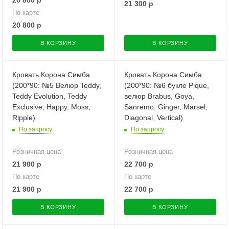
21 300
р
По карте
20 800
р
В КОРЗИНУ
В КОРЗИНУ
Кровать Корона Симба
Кровать Корона Симба
(200*90: №5 Велюр Teddy,
(200*90: №6 букле Pique,
Teddy Evolution, Teddy
велюр Brabus, Goya,
Exclusive, Happy, Moss,
Sanremo, Ginger, Marsel,
Ripple)
Diagonal, Vertical)
По запросу
По запросу
Розничная цена
Розничная цена
21 900
р
22 700
р
По карте
По карте
21 900
р
22 700
р
В КОРЗИНУ
В КОРЗИНУ