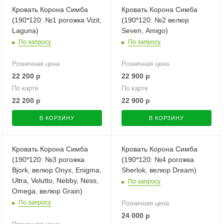
Кровать Корона Симба
Кровать Корона Симба
(190*120: №1 рогожка Vizit,
(190*120: №2 велюр
Laguna)
Seven, Amigo)
По запросу
По запросу
Розничная цена
Розничная цена
22 200
р
22 900
р
По карте
По карте
22 200
р
22 900
р
В КОРЗИНУ
В КОРЗИНУ
Кровать Корона Симба
Кровать Корона Симба
(190*120: №3 рогожка
(190*120: №4 рогожка
Bjork, велюр Onyx, Enigma,
Sherlok, велюр Dream)
Ultra, Velutto, Nebby, Ness,
По запросу
Omega, велюр Grain)
По запросу
Розничная цена
24 000
р