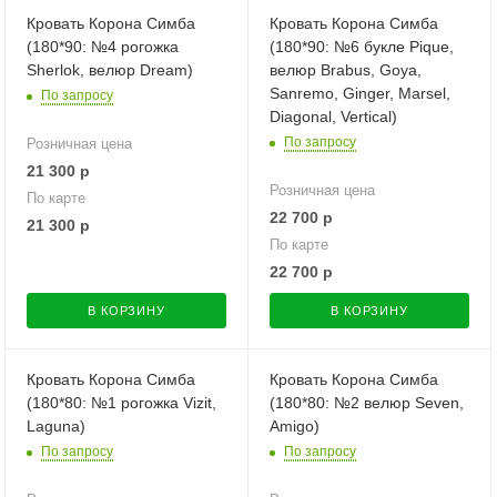
Кровать Корона Симба
Кровать Корона Симба
(180*90: №4 рогожка
(180*90: №6 букле Pique,
Sherlok, велюр Dream)
велюр Brabus, Goya,
Sanremo, Ginger, Marsel,
По запросу
Diagonal, Vertical)
По запросу
Розничная цена
21 300
р
Розничная цена
По карте
22 700
р
21 300
р
По карте
22 700
р
В КОРЗИНУ
В КОРЗИНУ
Кровать Корона Симба
Кровать Корона Симба
(180*80: №1 рогожка Vizit,
(180*80: №2 велюр Seven,
Laguna)
Amigo)
По запросу
По запросу