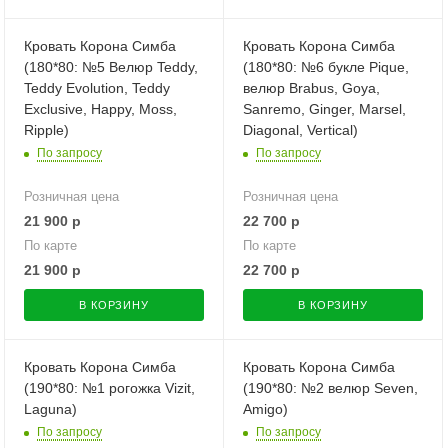
Кровать Корона Симба
Кровать Корона Симба
(180*80: №5 Велюр Teddy,
(180*80: №6 букле Pique,
Teddy Evolution, Teddy
велюр Brabus, Goya,
Exclusive, Happy, Moss,
Sanremo, Ginger, Marsel,
Ripple)
Diagonal, Vertical)
По запросу
По запросу
Розничная цена
Розничная цена
21 900
р
22 700
р
По карте
По карте
21 900
р
22 700
р
В КОРЗИНУ
В КОРЗИНУ
Кровать Корона Симба
Кровать Корона Симба
(190*80: №1 рогожка Vizit,
(190*80: №2 велюр Seven,
Laguna)
Amigo)
По запросу
По запросу