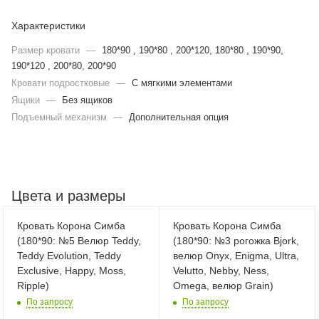
Характеристики
Размер кровати
—
180*90 , 190*80 , 200*120, 180*80 , 190*90,
190*120 , 200*80, 200*90
Кровати подростковые
—
С мягкими элементами
Ящики
—
Без ящиков
Подъемный механизм
—
Дополнительная опция
Цвета и размеры
Кровать Корона Симба
Кровать Корона Симба
(180*90: №5 Велюр Teddy,
(180*90: №3 рогожка Bjork,
Teddy Evolution, Teddy
велюр Onyx, Enigma, Ultra,
Exclusive, Happy, Moss,
Velutto, Nebby, Ness,
Ripple)
Omega, велюр Grain)
По запросу
По запросу