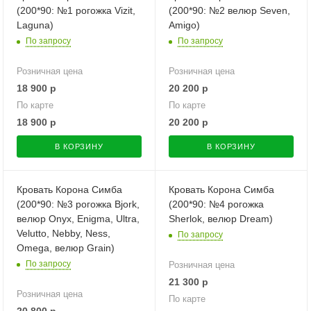
(200*90: №1 рогожка Vizit,
(200*90: №2 велюр Seven,
Laguna)
Amigo)
По запросу
По запросу
Розничная цена
Розничная цена
18 900
р
20 200
р
По карте
По карте
18 900
р
20 200
р
В КОРЗИНУ
В КОРЗИНУ
Кровать Корона Симба
Кровать Корона Симба
(200*90: №3 рогожка Bjork,
(200*90: №4 рогожка
велюр Onyx, Enigma, Ultra,
Sherlok, велюр Dream)
Velutto, Nebby, Ness,
По запросу
Omega, велюр Grain)
По запросу
Розничная цена
21 300
р
Розничная цена
По карте
20 800
р