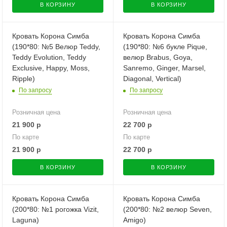
В КОРЗИНУ
В КОРЗИНУ
Кровать Корона Симба
Кровать Корона Симба
(190*80: №5 Велюр Teddy,
(190*80: №6 букле Pique,
Teddy Evolution, Teddy
велюр Brabus, Goya,
Exclusive, Happy, Moss,
Sanremo, Ginger, Marsel,
Ripple)
Diagonal, Vertical)
По запросу
По запросу
Розничная цена
Розничная цена
21 900
р
22 700
р
По карте
По карте
21 900
р
22 700
р
В КОРЗИНУ
В КОРЗИНУ
Кровать Корона Симба
Кровать Корона Симба
(200*80: №1 рогожка Vizit,
(200*80: №2 велюр Seven,
Laguna)
Amigo)