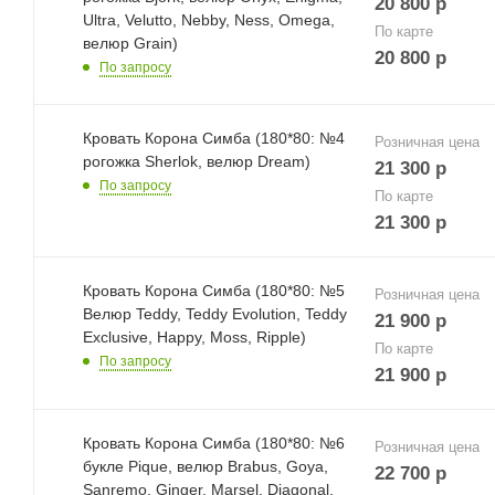
20 800
р
Ultra, Velutto, Nebby, Ness, Omega,
По карте
велюр Grain)
20 800
р
По запросу
Кровать Корона Симба (180*80: №4
Розничная цена
рогожка Sherlok, велюр Dream)
21 300
р
По запросу
По карте
21 300
р
Кровать Корона Симба (180*80: №5
Розничная цена
Велюр Teddy, Teddy Evolution, Teddy
21 900
р
Exclusive, Happy, Moss, Ripple)
По карте
По запросу
21 900
р
Кровать Корона Симба (180*80: №6
Розничная цена
букле Pique, велюр Brabus, Goya,
22 700
р
Sanremo, Ginger, Marsel, Diagonal,