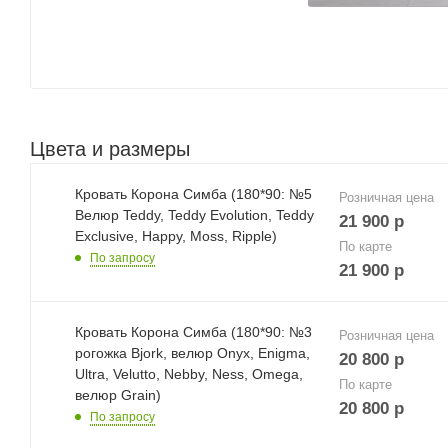
Цвета и размеры
Кровать Корона Симба (180*90: №5
Розничная цена
Велюр Teddy, Teddy Evolution, Teddy
21 900
р
Exclusive, Happy, Moss, Ripple)
По карте
По запросу
21 900
р
Кровать Корона Симба (180*90: №3
Розничная цена
рогожка Bjork, велюр Onyx, Enigma,
20 800
р
Ultra, Velutto, Nebby, Ness, Omega,
По карте
велюр Grain)
20 800
р
По запросу