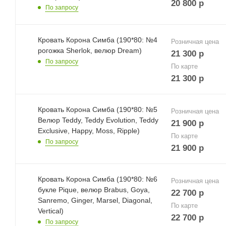
20 800
р
По запросу
Кровать Корона Симба (190*80: №4
Розничная цена
рогожка Sherlok, велюр Dream)
21 300
р
По запросу
По карте
21 300
р
Кровать Корона Симба (190*80: №5
Розничная цена
Велюр Teddy, Teddy Evolution, Teddy
21 900
р
Exclusive, Happy, Moss, Ripple)
По карте
По запросу
21 900
р
Кровать Корона Симба (190*80: №6
Розничная цена
букле Pique, велюр Brabus, Goya,
22 700
р
Sanremo, Ginger, Marsel, Diagonal,
По карте
Vertical)
22 700
р
По запросу