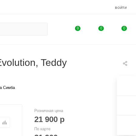
ВОЙТИ
0
0
0
olution, Teddy
на Симба
Розничная цена
21 900
р
По карте