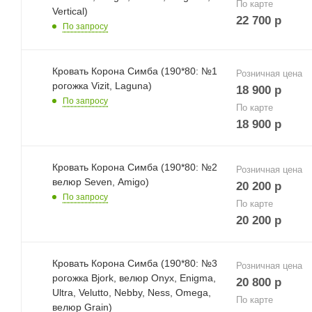
По карте
Vertical)
22 700
р
По запросу
Кровать Корона Симба (190*80: №1
Розничная цена
рогожка Vizit, Laguna)
18 900
р
По запросу
По карте
18 900
р
Кровать Корона Симба (190*80: №2
Розничная цена
велюр Seven, Amigo)
20 200
р
По запросу
По карте
20 200
р
Кровать Корона Симба (190*80: №3
Розничная цена
рогожка Bjork, велюр Onyx, Enigma,
20 800
р
Ultra, Velutto, Nebby, Ness, Omega,
По карте
велюр Grain)