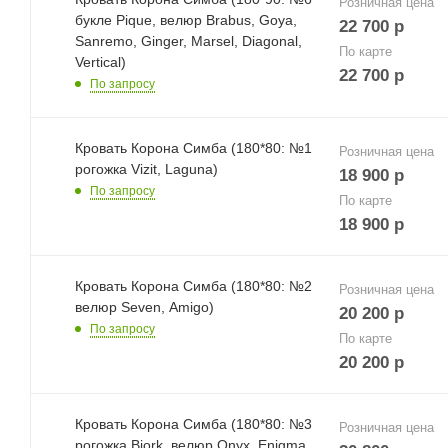
Розничная цена
букле Pique, велюр Brabus, Goya,
22 700
р
Sanremo, Ginger, Marsel, Diagonal,
По карте
Vertical)
22 700
р
По запросу
Кровать Корона Симба (180*80: №1
Розничная цена
рогожка Vizit, Laguna)
18 900
р
По запросу
По карте
18 900
р
Кровать Корона Симба (180*80: №2
Розничная цена
велюр Seven, Amigo)
20 200
р
По запросу
По карте
20 200
р
Кровать Корона Симба (180*80: №3
Розничная цена
рогожка Bjork, велюр Onyx, Enigma,