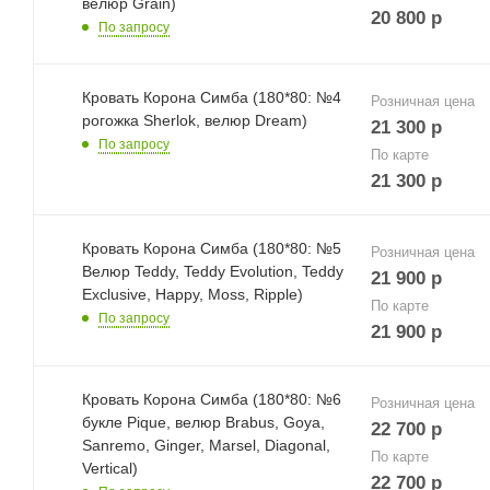
велюр Grain)
20 800
р
По запросу
Кровать Корона Симба (180*80: №4
Розничная цена
рогожка Sherlok, велюр Dream)
21 300
р
По запросу
По карте
21 300
р
Кровать Корона Симба (180*80: №5
Розничная цена
Велюр Teddy, Teddy Evolution, Teddy
21 900
р
Exclusive, Happy, Moss, Ripple)
По карте
По запросу
21 900
р
Кровать Корона Симба (180*80: №6
Розничная цена
букле Pique, велюр Brabus, Goya,
22 700
р
Sanremo, Ginger, Marsel, Diagonal,
По карте
Vertical)
22 700
р