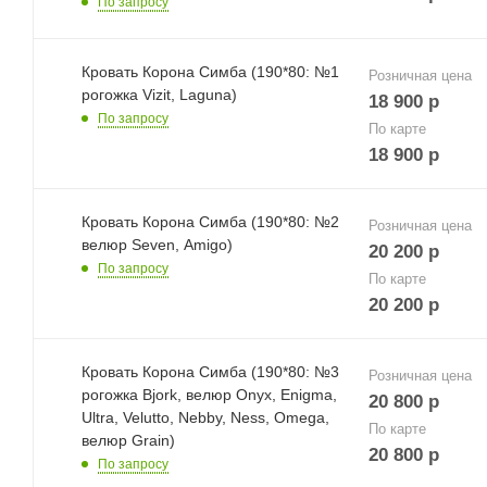
По запросу
Кровать Корона Симба (190*80: №1
Розничная цена
рогожка Vizit, Laguna)
18 900
р
По запросу
По карте
18 900
р
Кровать Корона Симба (190*80: №2
Розничная цена
велюр Seven, Amigo)
20 200
р
По запросу
По карте
20 200
р
Кровать Корона Симба (190*80: №3
Розничная цена
рогожка Bjork, велюр Onyx, Enigma,
20 800
р
Ultra, Velutto, Nebby, Ness, Omega,
По карте
велюр Grain)
20 800
р
По запросу