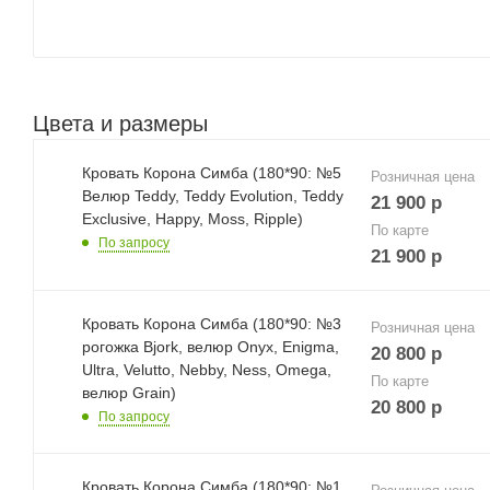
Цвета и размеры
Кровать Корона Симба (180*90: №5
Розничная цена
Велюр Teddy, Teddy Evolution, Teddy
21 900
р
Exclusive, Happy, Moss, Ripple)
По карте
По запросу
21 900
р
Кровать Корона Симба (180*90: №3
Розничная цена
рогожка Bjork, велюр Onyx, Enigma,
20 800
р
Ultra, Velutto, Nebby, Ness, Omega,
По карте
велюр Grain)
20 800
р
По запросу
Кровать Корона Симба (180*90: №1