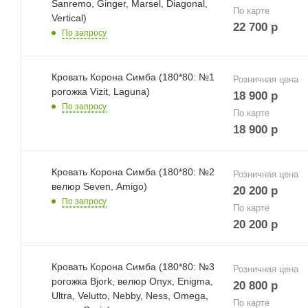
Sanremo, Ginger, Marsel, Diagonal,
По карте
Vertical)
22 700
р
По запросу
Кровать Корона Симба (180*80: №1
Розничная цена
рогожка Vizit, Laguna)
18 900
р
По запросу
По карте
18 900
р
Кровать Корона Симба (180*80: №2
Розничная цена
велюр Seven, Amigo)
20 200
р
По запросу
По карте
20 200
р
Кровать Корона Симба (180*80: №3
Розничная цена
рогожка Bjork, велюр Onyx, Enigma,
20 800
р
Ultra, Velutto, Nebby, Ness, Omega,
По карте