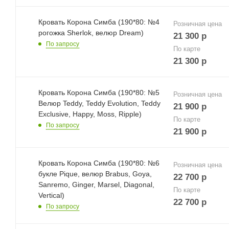
Кровать Корона Симба (190*80: №4
Розничная цена
рогожка Sherlok, велюр Dream)
21 300
р
По запросу
По карте
21 300
р
Кровать Корона Симба (190*80: №5
Розничная цена
Велюр Teddy, Teddy Evolution, Teddy
21 900
р
Exclusive, Happy, Moss, Ripple)
По карте
По запросу
21 900
р
Кровать Корона Симба (190*80: №6
Розничная цена
букле Pique, велюр Brabus, Goya,
22 700
р
Sanremo, Ginger, Marsel, Diagonal,
По карте
Vertical)
22 700
р
По запросу