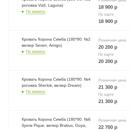
Розничная цена
рогожка Vizit, Laguna)
18 900
р
По запросу
По карте
18 900
р
Кровать Корона Симба (180*90: №2
Розничная цена
велюр Seven, Amigo)
20 200
р
По запросу
По карте
20 200
р
Кровать Корона Симба (180*90: №4
Розничная цена
рогожка Sherlok, велюр Dream)
21 300
р
По запросу
По карте
21 300
р
Кровать Корона Симба (180*90: №6
Розничная цена
букле Pique, велюр Brabus, Goya,
22 700
р