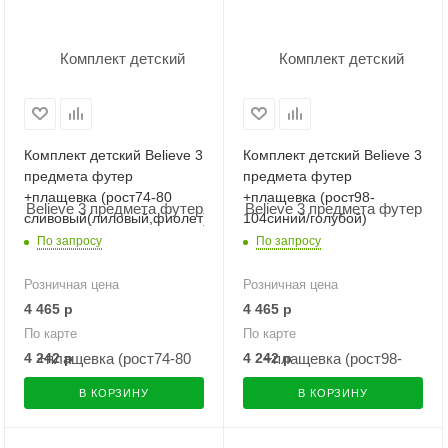
Комплект детский Believe 3
Комплект детский Believe 3
предмета футер
предмета футер
+плащевка (рост74-80
+плащевка (рост98-
сливовый(лиловый,фиолет))
104синий/голубой)
По запросу
По запросу
Розничная цена
Розничная цена
4 465
р
4 465
р
По карте
По карте
4 242
р
4 242
р
В КОРЗИНУ
В КОРЗИНУ