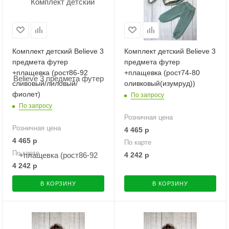
Комплект детский Believe 3
Комплект детский Believe 3
предмета футер
предмета футер
+плащевка (рост86-92
+плащевка (рост74-80
сливовый/лиловый/
оливковый(изумруд))
фиолет)
По запросу
По запросу
Розничная цена
Розничная цена
4 465
р
4 465
р
По карте
По карте
4 242
р
4 242
р
В КОРЗИНУ
В КОРЗИНУ