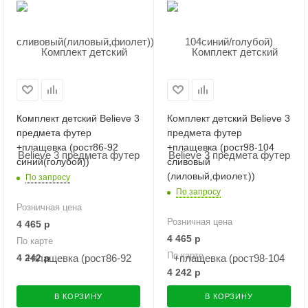
Комплект детский Believe 3
Комплект детский Believe 3
предмета футер
предмета футер
+плащевка (рост86-92
+плащевка (рост98-104
синий(голубой))
сливовый
(лиловый,фиолет.))
По запросу
По запросу
Розничная цена
Розничная цена
4 465
р
4 465
р
По карте
По карте
4 242
р
4 242
р
В КОРЗИНУ
В КОРЗИНУ