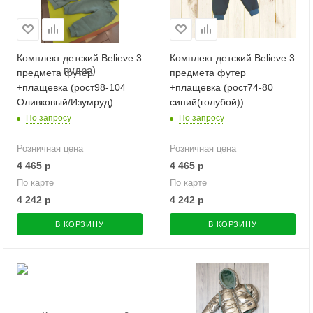
Комплект детский Believe 3
Комплект детский Believe 3
предмета футер
предмета футер
+плащевка (рост98-104
+плащевка (рост74-80
Оливковый/Изумруд)
синий(голубой))
По запросу
По запросу
Розничная цена
Розничная цена
4 465
р
4 465
р
По карте
По карте
4 242
р
4 242
р
В КОРЗИНУ
В КОРЗИНУ