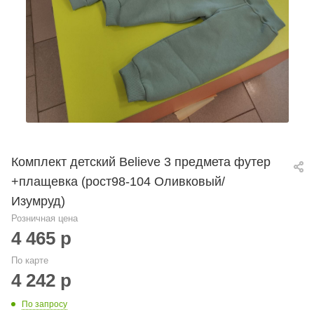
Комплект детский Believe 3 предмета футер
+плащевка (рост98-104 Оливковый/
Изумруд)
Розничная цена
4 465
р
По карте
4 242
р
По запросу