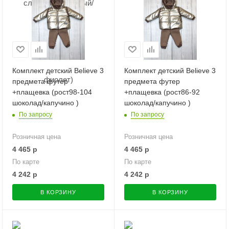
Комплект детский Believe 3
Комплект детский Believe 3
предмета футер
предмета футер
+плащевка (рост98-104
+плащевка (рост86-92
шоколад/капучино )
шоколад/капучино )
По запросу
По запросу
Розничная цена
Розничная цена
4 465
р
4 465
р
По карте
По карте
4 242
р
4 242
р
В КОРЗИНУ
В КОРЗИНУ