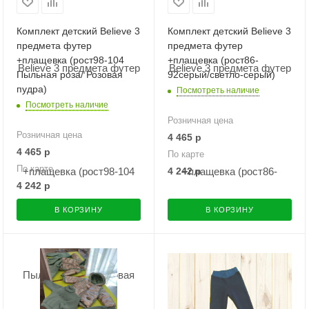
Комплект детский Believe 3
Комплект детский Believe 3
предмета футер
предмета футер
+плащевка (рост98-104
+плащевка (рост86-
Пыльная роза/ Розовая
92серый/светло-серый)
пудра)
Посмотреть наличие
Посмотреть наличие
Розничная цена
Розничная цена
4 465
р
4 465
р
По карте
По карте
4 242
р
4 242
р
В КОРЗИНУ
В КОРЗИНУ