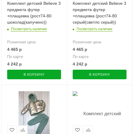
Комплект детский Believe 3
Комплект детский Believe 3
предмета футер
предмета футер
+плащевка (рост74-80
+плащевка (рост74-80
шоколад(капучино))
серый(светло серый))
Посмотреть наличие
Посмотреть наличие
Розничная цена
Розничная цена
4 465
р
4 465
р
По карте
По карте
4 242
р
4 242
р
В КОРЗИНУ
В КОРЗИНУ