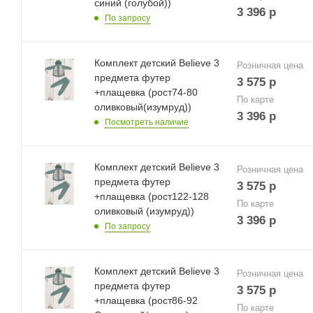
синий (голубой))
3 396
р
По запросу
Комплект детский Believe 3
Розничная цена
предмета футер
3 575
р
+плащевка (рост74-80
По карте
оливковый(изумруд))
3 396
р
Посмотреть наличие
Комплект детский Believe 3
Розничная цена
предмета футер
3 575
р
+плащевка (рост122-128
По карте
оливковый (изумруд))
3 396
р
По запросу
Комплект детский Believe 3
Розничная цена
предмета футер
3 575
р
+плащевка (рост86-92
По карте