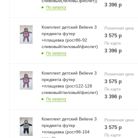
сливовый(лиловы,фиолет))
3 396
р
По запросу
Комплект детский Believe 3
Розничная цена
предмета футер
3 575
р
+плащевка (рост86-92
По карте
сливовый/лиловый/фиолет)
3 396
р
По запросу
Комплект детский Believe 3
Розничная цена
предмета футер
3 575
р
+плащевка (рост122-128
По карте
сливовый/лиловый/фиолет)
3 396
р
По запросу
Комплект детский Believe 3
Розничная цена
предмета футер
3 575
р
+плащевка (рост98-104
По карте