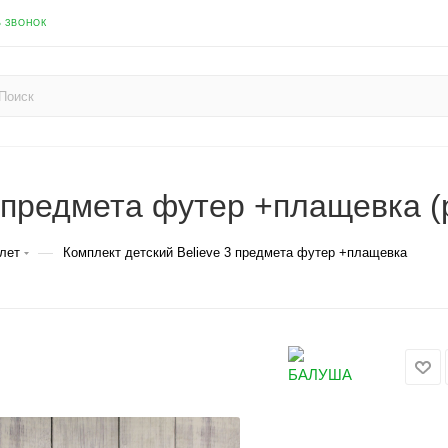
Ь ЗВОНОК
3 предмета футер +плащевка (
—
лет
Комплект детский Believe 3 предмета футер +плащевка