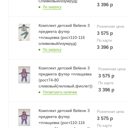
Оливковый/изумруд)
3 396
р
По запросу
Комплект детский Believe 3
Розничная цена
предмета футер
3 575
р
+плащевка (рост110-116
По карте
оливковый/изумруд)
3 396
р
По запросу
Комплект детский Believe 3
Розничная цена
предмета футер +плащевка
3 575
р
(рост74-80
По карте
сливовый(лиловый,фиолет))
3 396
р
Посмотреть наличие
Комплект детский Believe 3
Розничная цена
предмета футер
3 575
р
+плащевка (рост110-116
По карте