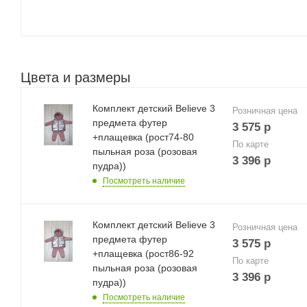
Цвета и размеры
Комплект детский Believe 3
Розничная цена
предмета футер
3 575
р
+плащевка (рост74-80
По карте
пыльная роза (розовая
3 396
р
пудра))
Посмотреть наличие
Комплект детский Believe 3
Розничная цена
предмета футер
3 575
р
+плащевка (рост86-92
По карте
пыльная роза (розовая
3 396
р
пудра))
Посмотреть наличие