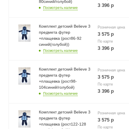
80синий/голубой)
3 396
р
Посмотреть наличие
Комплект детский Believe 3
Розничная цена
предмета футер
3 575
р
+плащевка (рост86-92
По карте
синий(голубой))
3 396
р
Посмотреть наличие
Комплект детский Believe 3
Розничная цена
предмета футер
3 575
р
+плащевка (рост98-
По карте
104синий/голубой)
3 396
р
Посмотреть наличие
Комплект детский Believe 3
Розничная цена
предмета футер
3 575
р
+плащевка (рост122-128
По карте