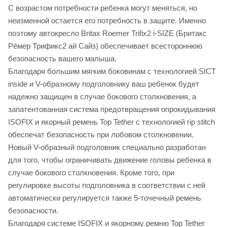
С возрастом потребности ребенка могут меняться, но
неизменной остается его потребность в защите. Именно
поэтому автокресло Britax Roemer Trifix2 i-SIZE (Бритакс
Рёмер Трификс2 ай Сайз) обеспечивает всестороннюю
безопасность вашего малыша.
Благодаря большим мягким боковинам с технологией SICT
inside и V-образному подголовнику ваш ребенок будет
надежно защищен в случае бокового столкновения, а
запатентованная система предотвращения опрокидывания
ISOFIX и якорный ремень Top Tether с технологией rip stitch
обеспечат безопасность при лобовом столкновении.
Новый V-образный подголовник специально разработан
для того, чтобы ограничивать движение головы ребенка в
случае бокового столкновения. Кроме того, при
регулировке высоты подголовника в соответствии с ней
автоматически регулируется также 5-точечный ремень
безопасности.
Благодаря системе ISOFIX и якорному ремню Top Tether