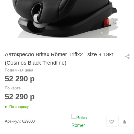
Автокресло Britax Römer Trifix2 i-size 9-18кг
(Cosmos Black Trendline)
Розничная цена
52 290
р
По карте
52 290
р
По запросу
Артикул:
029600