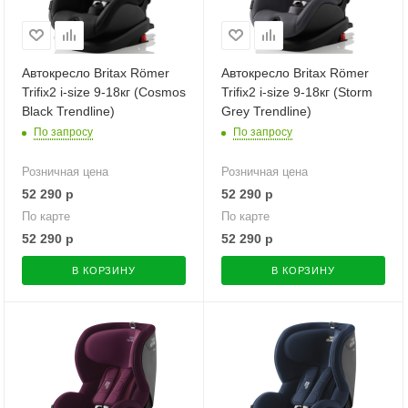
Автокресло Britax Römer
Автокресло Britax Römer
Trifix2 i-size 9-18кг (Cosmos
Trifix2 i-size 9-18кг (Storm
Black Trendline)
Grey Trendline)
По запросу
По запросу
Розничная цена
Розничная цена
52 290
р
52 290
р
По карте
По карте
52 290
р
52 290
р
В КОРЗИНУ
В КОРЗИНУ