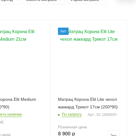
Хит
орона Elit Medium
Матрац Корона Elit Lite чехол
0*90)
жаккард Трикот 17см (200*90)
еть наличие
По запросу
Арт.: 01-16080Лт
ЭМЕ
Розничная цена
8 900
р
я цена