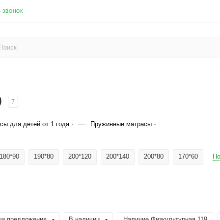
Ь ЗВОНОК
0
7
—
сы для детей от 1 года
Пружинные матрасы
180*90
190*80
200*120
200*140
200*80
170*60
По
и предложения
В наличии
Наличие Физкультурная 119