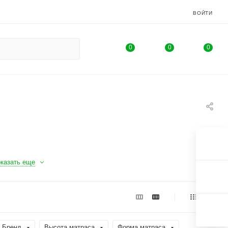
ВОЙТИ
0
0
0
казать еще
Бренд
Высота матраса
Форма матраса