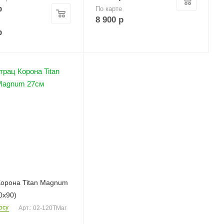
р
По карте
8 900
р
р
орона Titan Magnum
0х90)
осу
Арт.: 02-120ТМаг