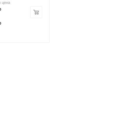
я цена
р
р