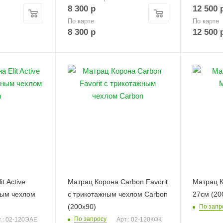
8 300
р
12 500
По карте
По карте
8 300
р
12 500
t Active
Матрац Корона Carbon Favorit
Матрац К
ным чехлом
с трикотажным чехлом Carbon
27см (20
(200х90)
По запр
По запросу
т.: 02-120ЭАЕ
Арт.: 02-120КФК